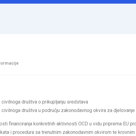
formacije
civilnoga društva o prikupljanju sredstava
 civilnoga društva u području zakonodavnog okvira za djelovanje 
sti financiranja konkretnih aktivnosti OCD u vidu priprema EU pr
h akata i procedura sa trenutnim zakonodavnim okvirom te krovnim