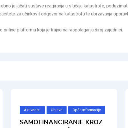
ebno je jačati sustave reagiranja u slučaju katastrofe, poduzimati
apacitete za učinkovit odgovor na katastrofu te ubrzavanja oporav
nline platformu koja je trajno na raspolaganju široj zajednici.
Aktivnosti
Objave
Opće informacije
SAMOFINANCIRANJE KROZ