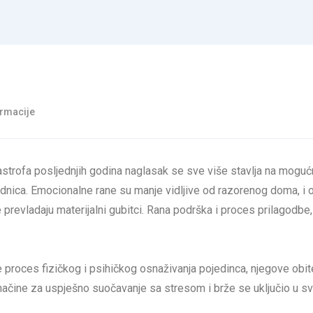
ormacije
tastrofa posljednjih godina naglasak se sve više stavlja na moguć
dnica. Emocionalne rane su manje vidljive od razorenog doma, i 
prevladaju materijalni gubitci. Rana podrška i proces prilagodbe
proces fizičkog i psihičkog osnaživanja pojedinca, njegove obitelj
 načine za uspješno suočavanje sa stresom i brže se uključio u s