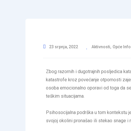
23 srpnja, 2022
Aktivnosti
,
Opće Inf
Zbog razornih i dugotrajnih posljedica ka
katastrofe kroz povećanje otpornosti zaje
osoba emocionalno oporavi od toga da se 
teškim situacijama.
Psihosocijalna podrška u tom kontekstu je 
svojoj okolini pronašao ili stekao snage i