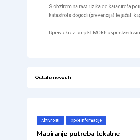
S obzirom na rast rizika od katastrofa potr
katastrofa dogodi (prevencija) te jačati k
Upravo kroz projekt MORE uspostavili smo o
Ostale novosti
Aktivnosti
Opće informacije
Mapiranje potreba lokalne