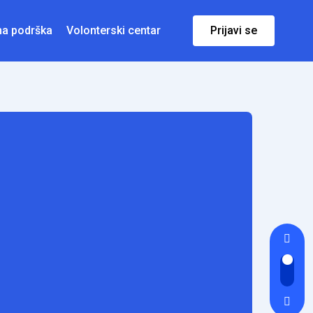
na podrška
Volonterski centar
Prijavi se