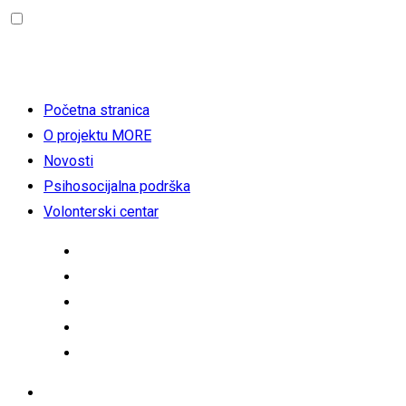
Početna stranica
O projektu MORE
Novosti
Psihosocijalna podrška
Volonterski centar
Početna stranica
O projektu MORE
Novosti
Psihosocijalna podrška
Volonterski centar