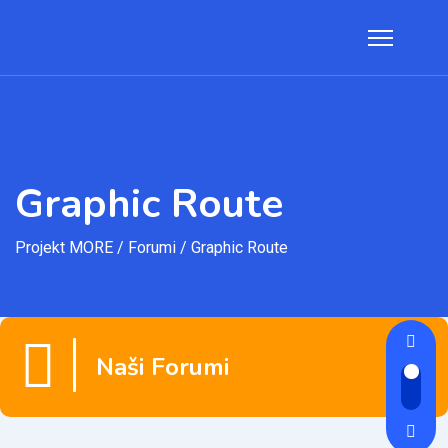
Graphic Route
Projekt MORE
/
Forumi
/
Graphic Route
Naši Forumi